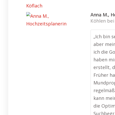
Köflach
Anna M., H
Köhlen be
„Ich bin s
aber mein
ich die G
haben mi
erstellt, 
Früher ha
Mundprop
regelmäßi
kann mein
die Optim
Suchbegri