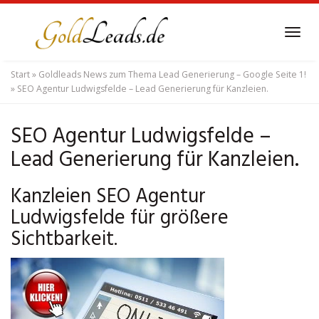
Skip
to
Tog
main
navi
content
Start
»
Goldleads News zum Thema Lead Generierung – Google Seite 1!
»
SEO Agentur Ludwigsfelde – Lead Generierung für Kanzleien.
SEO Agentur Ludwigsfelde –
Lead Generierung für Kanzleien.
Kanzleien SEO Agentur
Ludwigsfelde für größere
Sichtbarkeit.