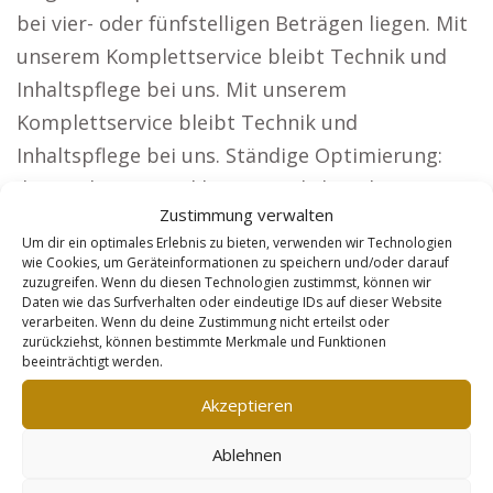
bei vier- oder fünfstelligen Beträgen liegen. Mit
unserem Komplettservice bleibt Technik und
Inhaltspflege bei uns. Mit unserem
Komplettservice bleibt Technik und
Inhaltspflege bei uns. Ständige Optimierung:
Ihre Webseite wird kontinuierlich verbessert
Zustimmung verwalten
und bleibt aktuell. Kalkulierbare Ausgaben:
Um dir ein optimales Erlebnis zu bieten, verwenden wir Technologien
Monatlicher Festpreis ohne Zusatzkosten. Wie
wie Cookies, um Geräteinformationen zu speichern und/oder darauf
zuzugreifen. Wenn du diesen Technologien zustimmst, können wir
unsere Lösung Kunden den entscheidenden
Daten wie das Surfverhalten oder eindeutige IDs auf dieser Website
Vorteil bringt. Unsere Webseiten bieten großen
verarbeiten. Wenn du deine Zustimmung nicht erteilst oder
zurückziehst, können bestimmte Merkmale und Funktionen
Mehrwert für Firmen, die auf Reichweite
beeinträchtigt werden.
angewiesen sind, wie etwa: Anwälte: Sorgen Sie
Akzeptieren
dafür, dass Mandanten Sie in ganz Deutschland
finden können. Architekten: Überzeugen Sie
Ablehnen
Bauherren mit der Präsentation Ihrer Projekte.