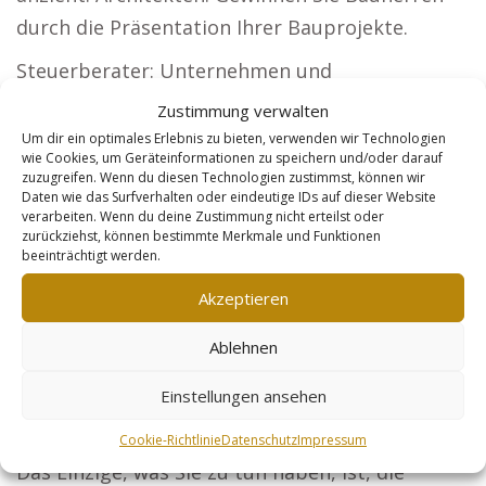
durch die Präsentation Ihrer Bauprojekte.
Steuerberater: Unternehmen und
Privatpersonen sollen Ihre Services
Zustimmung verwalten
kennenlernen. Sicherheitsdienste: Erreichen Sie
Um dir ein optimales Erlebnis zu bieten, verwenden wir Technologien
wie Cookies, um Geräteinformationen zu speichern und/oder darauf
Unternehmen und Events, die in Schutz
zuzugreifen. Wenn du diesen Technologien zustimmst, können wir
investieren möchten. Online-Händler:
Daten wie das Surfverhalten oder eindeutige IDs auf dieser Website
verarbeiten. Wenn du deine Zustimmung nicht erteilst oder
Optimierte Produkte helfen Ihnen, eine größere
zurückziehst, können bestimmte Merkmale und Funktionen
beeinträchtigt werden.
Zielgruppe zu erreichen. So kommen Sie Schritt
für Schritt zum Marketing-Erfolg: Unser
Akzeptieren
Konzept sorgt dafür, dass Sie sich um nichts
Ablehnen
kümmern müssen.
Einstellungen ansehen
Wir verbessern Ihre Webseite Monat für Monat
durch Optimierung, Pflege und Linkbuilding.
Cookie-Richtlinie
Datenschutz
Impressum
Das Einzige, was Sie zu tun haben, ist, die