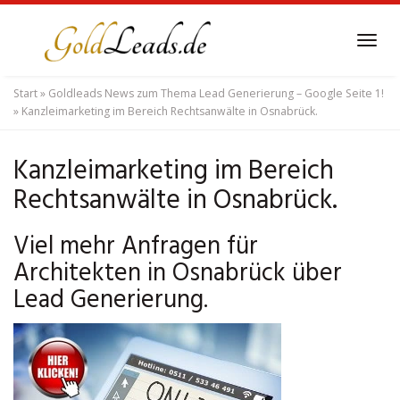
Skip
to
Tog
main
navi
content
Start
»
Goldleads News zum Thema Lead Generierung – Google Seite 1!
»
Kanzleimarketing im Bereich Rechtsanwälte in Osnabrück.
Kanzleimarketing im Bereich
Rechtsanwälte in Osnabrück.
Viel mehr Anfragen für
Architekten in Osnabrück über
Lead Generierung.