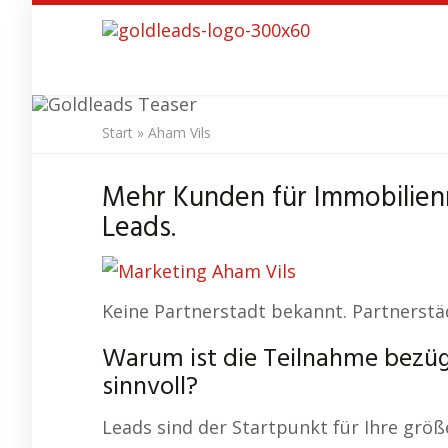
Skip
to
main
content
Start
»
Aham Vils
SEO Agent
Mehr Kunden für Immobilienm
Leads.
Keine Partnerstadt bekannt. Partnerstä
Warum ist die Teilnahme bezüg
sinnvoll?
Leads sind der Startpunkt für Ihre größ