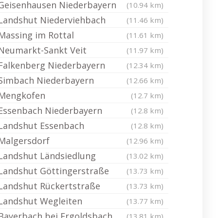
Geisenhausen Niederbayern
(10.94 km)
Landshut Niederviehbach
(11.46 km)
Massing im Rottal
(11.61 km)
Neumarkt-Sankt Veit
(11.97 km)
Falkenberg Niederbayern
(12.34 km)
Simbach Niederbayern
(12.66 km)
Mengkofen
(12.7 km)
Essenbach Niederbayern
(12.8 km)
Landshut Essenbach
(12.8 km)
Malgersdorf
(12.96 km)
Landshut Ländsiedlung
(13.02 km)
Landshut Göttingerstraße
(13.73 km)
Landshut Rückertstraße
(13.73 km)
Landshut Wegleiten
(13.77 km)
Bayerbach bei Ergoldsbach
(13.81 km)