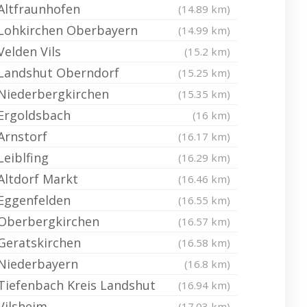
Altfraunhofen
(14.89 km)
Lohkirchen Oberbayern
(14.99 km)
Velden Vils
(15.2 km)
Landshut Oberndorf
(15.25 km)
Niederbergkirchen
(15.35 km)
Ergoldsbach
(16 km)
Arnstorf
(16.17 km)
Leiblfing
(16.29 km)
Altdorf Markt
(16.46 km)
Eggenfelden
(16.55 km)
Oberbergkirchen
(16.57 km)
Geratskirchen
(16.58 km)
Niederbayern
(16.8 km)
Tiefenbach Kreis Landshut
(16.94 km)
Vilsheim
(17.03 km)