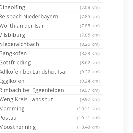
Dingolfing
(7.08 km)
Reisbach Niederbayern
(7.85 km)
Wörth an der Isar
(7.85 km)
Vilsbiburg
(7.85 km)
Niederaichbach
(8.26 km)
Gangkofen
(8.29 km)
Gottfrieding
(8.62 km)
Adlkofen bei Landshut Isar
(9.22 km)
Egglkofen
(9.24 km)
Rimbach bei Eggenfelden
(9.57 km)
Weng Kreis Landshut
(9.97 km)
Mamming
(10.11 km)
Postau
(10.11 km)
Moosthenning
(10.48 km)