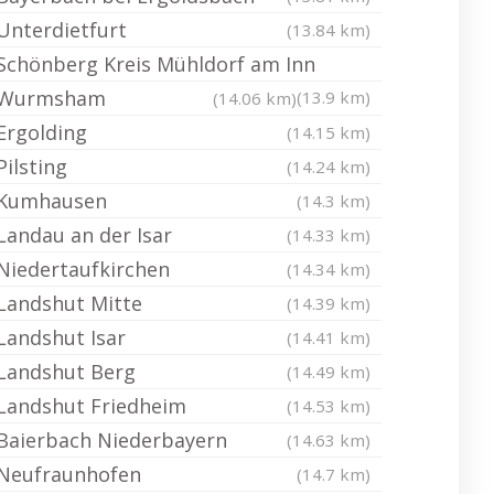
Unterdietfurt
(13.84 km)
Schönberg Kreis Mühldorf am Inn
Wurmsham
(13.9 km)
(14.06 km)
Ergolding
(14.15 km)
Pilsting
(14.24 km)
Kumhausen
(14.3 km)
Landau an der Isar
(14.33 km)
Niedertaufkirchen
(14.34 km)
Landshut Mitte
(14.39 km)
Landshut Isar
(14.41 km)
Landshut Berg
(14.49 km)
Landshut Friedheim
(14.53 km)
Baierbach Niederbayern
(14.63 km)
Neufraunhofen
(14.7 km)