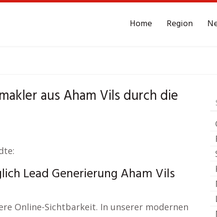
Home
Region
N
ur
Aham Vils
Leads -
akler aus Aham Vils durch die
dte:
lich Lead Generierung Aham Vils
ere Online-Sichtbarkeit. In unserer modernen