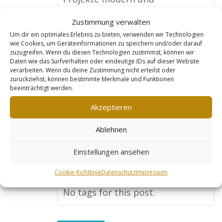
professionell präsentiert.
Zustimmung verwalten
Besonders beeindruckt hat mich,
Um dir ein optimales Erlebnis zu bieten, verwenden wir Technologien
dass sie dafür gesorgt haben,
wie Cookies, um Geräteinformationen zu speichern und/oder darauf
zuzugreifen. Wenn du diesen Technologien zustimmst, können wir
dass ich bei Google unter den
Daten wie das Surfverhalten oder eindeutige IDs auf dieser Website
verarbeiten. Wenn du deine Zustimmung nicht erteilst oder
ersten Ergebnissen lande, wenn
zurückziehst, können bestimmte Merkmale und Funktionen
jemand nach einem Architekten
beeinträchtigt werden.
in meiner Stadt und darüber
Akzeptieren
hinaus sucht. Ich bekomme jetzt
Ablehnen
bedeutend mehr Anfragen und
Leads von potenziellen Kunden,
Einstellungen ansehen
und mein Geschäft läuft besser
Cookie-Richtlinie
Datenschutz
Impressum
denn je.“
No tags for this post.