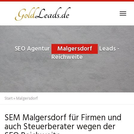
Skip
to
Tog
main
navi
content
SEO Agentur
Malgersdorf
Leads -
Reichweite
Start
»
Malgersdorf
SEM Malgersdorf für Firmen und
auch Steuerberater wegen der