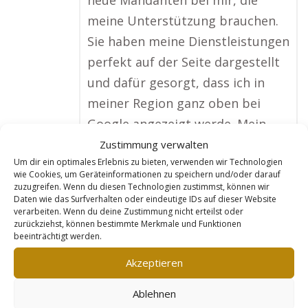
neue Mandanten bei mir, die
meine Unterstützung brauchen.
Sie haben meine Dienstleistungen
perfekt auf der Seite dargestellt
und dafür gesorgt, dass ich in
meiner Region ganz oben bei
Google angezeigt werde. Mein
Kundenstamm hat sich innerhalb
Zustimmung verwalten
Um dir ein optimales Erlebnis zu bieten, verwenden wir Technologien
eines Jahres fast verdoppelt, und
wie Cookies, um Geräteinformationen zu speichern und/oder darauf
ich bin so froh, dass ich mich für
zuzugreifen. Wenn du diesen Technologien zustimmst, können wir
Daten wie das Surfverhalten oder eindeutige IDs auf dieser Website
Goldleads entschieden habe.“
verarbeiten. Wenn du deine Zustimmung nicht erteilst oder
zurückziehst, können bestimmte Merkmale und Funktionen
No tags for this post.
beeinträchtigt werden.
Akzeptieren
Mehr Infos
Ablehnen