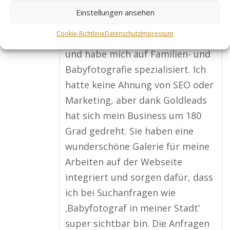
Melanie H., Fotografin
sucht in
Altleiningen
Einstellungen ansehen
Cookie-Richtlinie
Datenschutz
Impressum
„Ich bin selbstständige Fotografin
und habe mich auf Familien- und
Babyfotografie spezialisiert. Ich
hatte keine Ahnung von SEO oder
Marketing, aber dank Goldleads
hat sich mein Business um 180
Grad gedreht. Sie haben eine
wunderschöne Galerie für meine
Arbeiten auf der Webseite
integriert und sorgen dafür, dass
ich bei Suchanfragen wie
‚Babyfotograf in meiner Stadt‘
super sichtbar bin. Die Anfragen