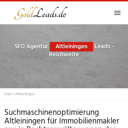
Skip
to
Tog
main
navi
content
SEO Agentur
Altleiningen
Leads -
Reichweite
Start
»
Altleiningen
Suchmaschinenoptimierung
Altleiningen für Immobilienmakler