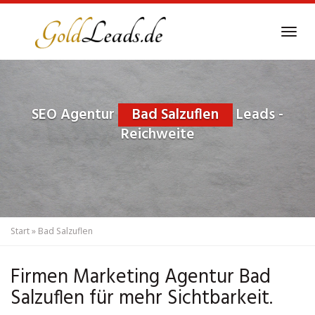
Skip
to
Tog
main
navi
content
SEO Agentur
Bad Salzuflen
Leads -
Reichweite
Start
»
Bad Salzuflen
Firmen Marketing Agentur Bad
Salzuflen für mehr Sichtbarkeit.