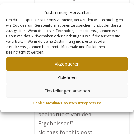
breiteren Publikum zugänglich
Zustimmung verwalten
machen. Goldleads hat mir dabei
Um dir ein optimales Erlebnis zu bieten, verwenden wir Technologien
geholfen, eine professionelle
wie Cookies, um Geräteinformationen zu speichern und/oder darauf
zuzugreifen. Wenn du diesen Technologien zustimmst, können wir
Webseite zu erstellen, die meine
Daten wie das Surfverhalten oder eindeutige IDs auf dieser Website
verarbeiten. Wenn du deine Zustimmung nicht erteilst oder
Angebote klar und verständlich
zurückziehst, können bestimmte Merkmale und Funktionen
darstellt. Seitdem ich die Seite
beeinträchtigt werden.
nutze, bekomme ich regelmäßig
Akzeptieren
neue Anfragen, besonders von
Ablehnen
kleinen und mittelständischen
Unternehmen. Meine Einnahmen
Einstellungen ansehen
haben sich in kurzer Zeit ver – x –
Cookie-Richtlinie
Datenschutz
Impressum
facht, und ich bin wirklich
beeindruckt von den
Ergebnissen!“
No tags for this post.