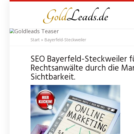
Skip
to
main
content
Start
»
Bayerfeld-Steckweiler
SEO Agentur
Bay
SEO Bayerfeld-Steckweiler f
Rechtsanwälte durch die Ma
Sichtbarkeit.