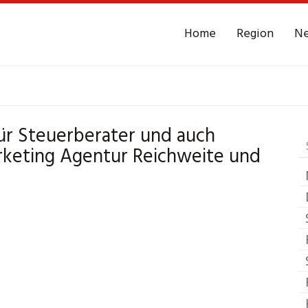
Home
Region
N
erfeld-Steckweiler
L
ür Steuerberater und auch
rketing Agentur Reichweite und