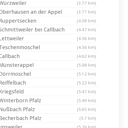
Würzweiler
(3.77 km)
Oberhausen an der Appel
(3.77 km)
Ruppertsecken
(4.38 km)
Schmittweiler bei Callbach
(4.47 km)
Lettweiler
(4.56 km)
Teschenmoschel
(4.56 km)
Callbach
(4.62 km)
Münsterappel
(5.08 km)
Dörrmoschel
(5.12 km)
Reiffelbach
(5.22 km)
Kriegsfeld
(5.47 km)
Winterborn Pfalz
(5.49 km)
Nußbach Pfalz
(5.65 km)
Becherbach Pfalz
(5.7 km)
Imsweiler
(5.76 km)