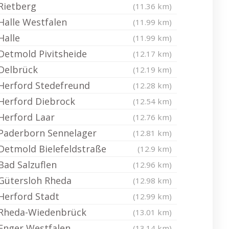
Rietberg
(11.36 km)
Halle Westfalen
(11.99 km)
Halle
(11.99 km)
Detmold Pivitsheide
(12.17 km)
Delbrück
(12.19 km)
Herford Stedefreund
(12.28 km)
Herford Diebrock
(12.54 km)
Herford Laar
(12.76 km)
Paderborn Sennelager
(12.81 km)
Detmold Bielefeldstraße
(12.9 km)
Bad Salzuflen
(12.96 km)
Gütersloh Rheda
(12.98 km)
Herford Stadt
(12.99 km)
Rheda-Wiedenbrück
(13.01 km)
Enger Westfalen
(13.14 km)