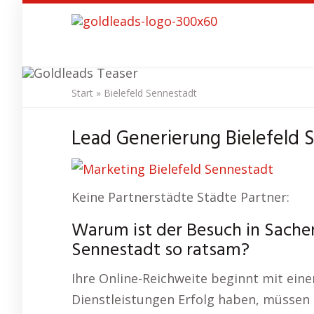
Skip
to
main
content
Start
»
Bielefeld Sennestadt
SEO Agentur
Bi
Lead Generierung Bielefeld 
Keine Partnerstädte Städte Partner:
Warum ist der Besuch in Sache
Sennestadt so ratsam?
Ihre Online-Reichweite beginnt mit eine
Dienstleistungen Erfolg haben, müssen 