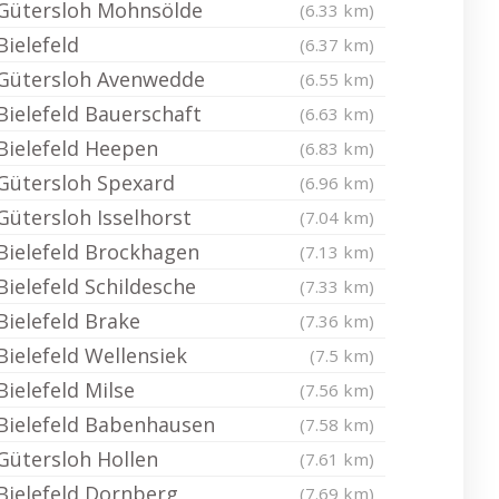
Gütersloh Mohnsölde
(6.33 km)
Bielefeld
(6.37 km)
Gütersloh Avenwedde
(6.55 km)
Bielefeld Bauerschaft
(6.63 km)
Bielefeld Heepen
(6.83 km)
Gütersloh Spexard
(6.96 km)
Gütersloh Isselhorst
(7.04 km)
Bielefeld Brockhagen
(7.13 km)
Bielefeld Schildesche
(7.33 km)
Bielefeld Brake
(7.36 km)
Bielefeld Wellensiek
(7.5 km)
Bielefeld Milse
(7.56 km)
Bielefeld Babenhausen
(7.58 km)
Gütersloh Hollen
(7.61 km)
Bielefeld Dornberg
(7.69 km)