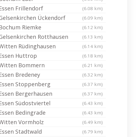
Essen Frillendorf
(6.08 km)
Gelsenkirchen Ückendorf
(6.09 km)
Bochum Riemke
(6.12 km)
Gelsenkirchen Rotthausen
(6.13 km)
Witten Rüdinghausen
(6.14 km)
Essen Huttrop
(6.18 km)
Witten Bommern
(6.21 km)
Essen Bredeney
(6.32 km)
Essen Stoppenberg
(6.37 km)
Essen Bergerhausen
(6.37 km)
Essen Südostviertel
(6.43 km)
Essen Bedingrade
(6.43 km)
Witten Vormholz
(6.49 km)
Essen Stadtwald
(6.79 km)