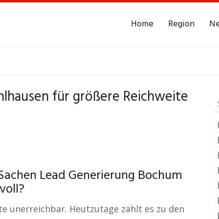
Home
Region
N
chum Dahlhausen
Le
lhausen für größere Reichweite
n Sachen Lead Generierung Bochum
voll?
e unerreichbar. Heutzutage zählt es zu den