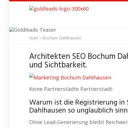
Skip
to
main
content
Start
»
Bochum Dahlhausen
SEO Agentur
Bo
Architekten SEO Bochum Dah
und Sichtbarkeit.
Keine Partnerstädte Partnerstadt:
Warum ist die Registrierung i
Dahlhausen so unglaublich sinn
Ohne Lead-Generierung bleibt Reichweit