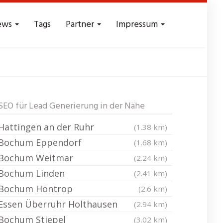
ews
Tags
Partner
Impressum
ads - Reichweite
SEO für Lead Generierung in der Nähe
Hattingen an der Ruhr
(1.38 km)
Bochum Eppendorf
(1.68 km)
Bochum Weitmar
(2.24 km)
Bochum Linden
(2.41 km)
Bochum Höntrop
(2.6 km)
Essen Überruhr Holthausen
(2.94 km)
Bochum Stiepel
(3.02 km)