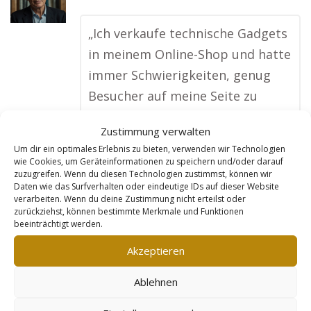
„Ich verkaufe technische Gadgets
in meinem Online-Shop und hatte
immer Schwierigkeiten, genug
Besucher auf meine Seite zu
bringen. Dank der Goldleads-
Zustimmung verwalten
Webseite hat sich das geändert.
Um dir ein optimales Erlebnis zu bieten, verwenden wir Technologien
Jedes Produkt wurde einzeln
wie Cookies, um Geräteinformationen zu speichern und/oder darauf
zuzugreifen. Wenn du diesen Technologien zustimmst, können wir
optimiert, und die Seite wird jetzt
Daten wie das Surfverhalten oder eindeutige IDs auf dieser Website
viel besser bei Google gefunden.
verarbeiten. Wenn du deine Zustimmung nicht erteilst oder
zurückziehst, können bestimmte Merkmale und Funktionen
Mein Umsatz ist in wenigen
beeinträchtigt werden.
Monaten um 60 % gestiegen, und
Akzeptieren
ich habe sogar internationale
Kunden gewonnen. Goldleads war
Ablehnen
die beste Entscheidung für mein