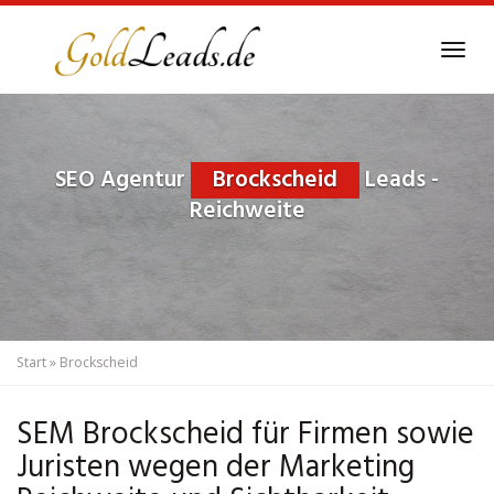
Skip
to
Tog
main
navi
content
SEO Agentur
Brockscheid
Leads -
Reichweite
Start
»
Brockscheid
SEM Brockscheid für Firmen sowie
Juristen wegen der Marketing