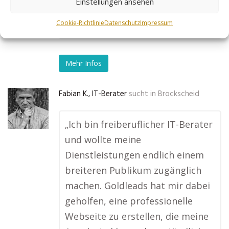
Einstellungen ansehen
Geschäft!“
Cookie-Richtlinie
Datenschutz
Impressum
No tags for this post.
Mehr Infos
Fabian K., IT-Berater
sucht in
Brockscheid
„Ich bin freiberuflicher IT-Berater
und wollte meine
Dienstleistungen endlich einem
breiteren Publikum zugänglich
machen. Goldleads hat mir dabei
geholfen, eine professionelle
Webseite zu erstellen, die meine