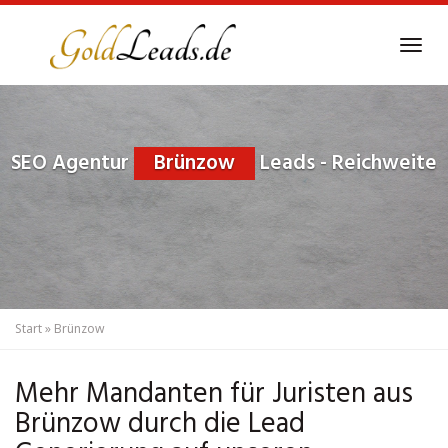
Skip
to
Tog
main
navi
content
SEO Agentur
Brünzow
Leads - Reichweite
Start
»
Brünzow
Mehr Mandanten für Juristen aus
Brünzow durch die Lead