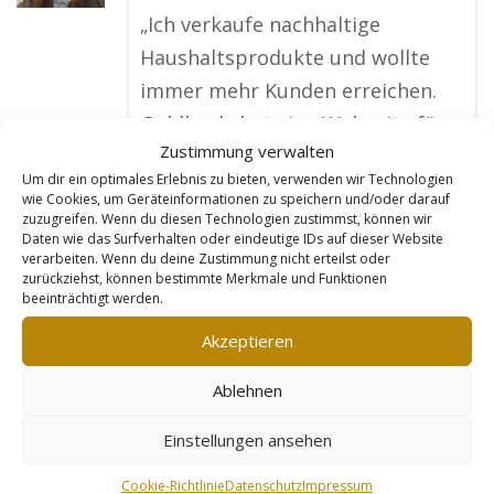
„Ich verkaufe nachhaltige
Haushaltsprodukte und wollte
immer mehr Kunden erreichen.
Goldleads hat eine Webseite für
Zustimmung verwalten
mich erstellt, die perfekt auf
Um dir ein optimales Erlebnis zu bieten, verwenden wir Technologien
meinen Shop abgestimmt ist. Sie
wie Cookies, um Geräteinformationen zu speichern und/oder darauf
zuzugreifen. Wenn du diesen Technologien zustimmst, können wir
optimieren jedes Produkt für
Daten wie das Surfverhalten oder eindeutige IDs auf dieser Website
Suchmaschinen, und seitdem
verarbeiten. Wenn du deine Zustimmung nicht erteilst oder
zurückziehst, können bestimmte Merkmale und Funktionen
haben sich meine Verkäufe
beeinträchtigt werden.
deutlich gesteigert. Besonders
Akzeptieren
spannend ist, dass ich jetzt auch
Kunden aus Österreich und der
Ablehnen
Schweiz habe. Ohne die
Einstellungen ansehen
Unterstützung von Goldleads
wäre das nie möglich gewesen!“
Cookie-Richtlinie
Datenschutz
Impressum