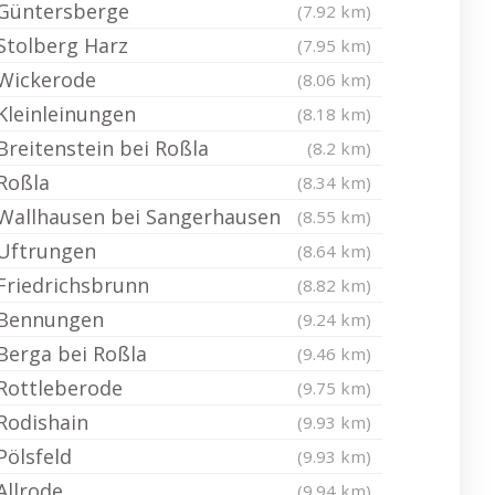
Güntersberge
(7.92 km)
Stolberg Harz
(7.95 km)
Wickerode
(8.06 km)
Kleinleinungen
(8.18 km)
Breitenstein bei Roßla
(8.2 km)
Roßla
(8.34 km)
Wallhausen bei Sangerhausen
(8.55 km)
Uftrungen
(8.64 km)
Friedrichsbrunn
(8.82 km)
Bennungen
(9.24 km)
Berga bei Roßla
(9.46 km)
Rottleberode
(9.75 km)
Rodishain
(9.93 km)
Pölsfeld
(9.93 km)
Allrode
(9.94 km)