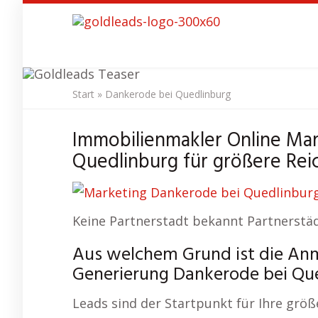
Skip
to
main
content
Start
»
Dankerode bei Quedlinburg
SEO Agentur
Immobilienmakler Online Ma
Quedlinburg für größere Rei
Keine Partnerstadt bekannt Partnerstäd
Aus welchem Grund ist die A
Generierung Dankerode bei Que
Leads sind der Startpunkt für Ihre größ