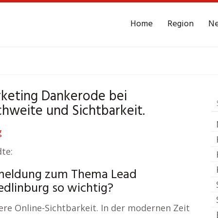
Home
Region
N
Dankerode bei Quedl
rketing Dankerode bei
Reichweite
chweite und Sichtbarkeit.
te:
nmeldung zum Thema Lead
dlinburg so wichtig?
ere Online-Sichtbarkeit. In der modernen Zeit