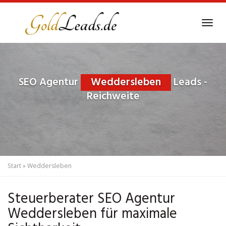
Skip
to
Tog
main
navi
content
SEO Agentur
Weddersleben
Leads -
Reichweite
Start
»
Weddersleben
Steuerberater SEO Agentur
Weddersleben für maximale