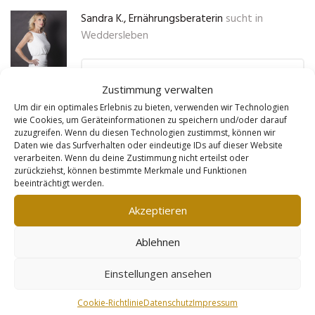
Sandra K., Ernährungsberaterin
sucht in
Weddersleben
„Als Ernährungsberaterin war es
Zustimmung verwalten
immer schwierig, online Klienten
Um dir ein optimales Erlebnis zu bieten, verwenden wir Technologien
zu gewinnen. Dank Goldleads
wie Cookies, um Geräteinformationen zu speichern und/oder darauf
zuzugreifen. Wenn du diesen Technologien zustimmst, können wir
habe ich jetzt eine professionelle
Daten wie das Surfverhalten oder eindeutige IDs auf dieser Website
verarbeiten. Wenn du deine Zustimmung nicht erteilst oder
Webseite, die auf alle meine
zurückziehst, können bestimmte Merkmale und Funktionen
Leistungen zugeschnitten ist. Die
beeinträchtigt werden.
Seite wird in Suchmaschinen
Akzeptieren
super gefunden, und ich
Ablehnen
bekomme jeden Monat neue
Anfragen von Menschen, die
Einstellungen ansehen
meine Hilfe bei der
Cookie-Richtlinie
Datenschutz
Impressum
Ernährungsumstellung suchen.