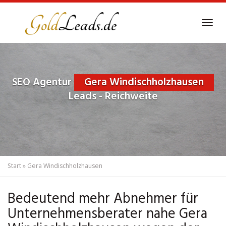
Skip
to
Tog
main
navi
content
SEO Agentur
Gera Windischholzhausen
Leads - Reichweite
Start
»
Gera Windischholzhausen
Bedeutend mehr Abnehmer für
Unternehmensberater nahe Gera