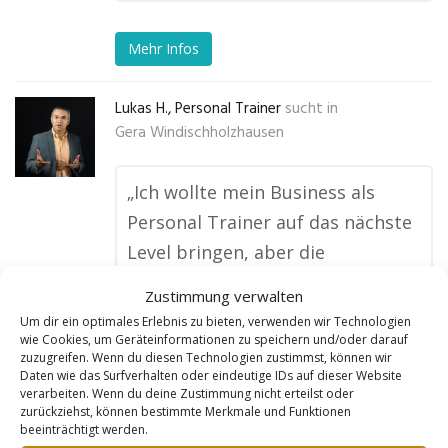
Mehr Infos
Lukas H., Personal Trainer
sucht in
Gera Windischholzhausen
„Ich wollte mein Business als
Personal Trainer auf das nächste
Level bringen, aber die
Konkurrenz ist riesig. Goldleads
Zustimmung verwalten
hat mir eine Webseite erstellt,
Um dir ein optimales Erlebnis zu bieten, verwenden wir Technologien
die nicht nur meine Angebote
wie Cookies, um Geräteinformationen zu speichern und/oder darauf
zuzugreifen. Wenn du diesen Technologien zustimmst, können wir
professionell darstellt, sondern
Daten wie das Surfverhalten oder eindeutige IDs auf dieser Website
verarbeiten. Wenn du deine Zustimmung nicht erteilst oder
mich auch bei Google bundesweit
zurückziehst, können bestimmte Merkmale und Funktionen
sowie für die Schweiz und
beeinträchtigt werden.