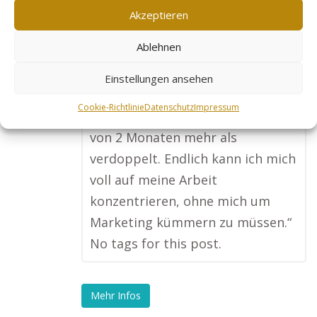
Österreich nach vorne gebracht
Akzeptieren
hat. Jetzt werde ich von
Ablehnen
Fitnessbegeisterten in meiner
Region und darüber hinaus
Einstellungen ansehen
schnell gefunden, und meine
Cookie-Richtlinie
Datenschutz
Impressum
Kundenanzahl hat sich innerhalb
von 2 Monaten mehr als
verdoppelt. Endlich kann ich mich
voll auf meine Arbeit
konzentrieren, ohne mich um
Marketing kümmern zu müssen.“
No tags for this post.
Mehr Infos