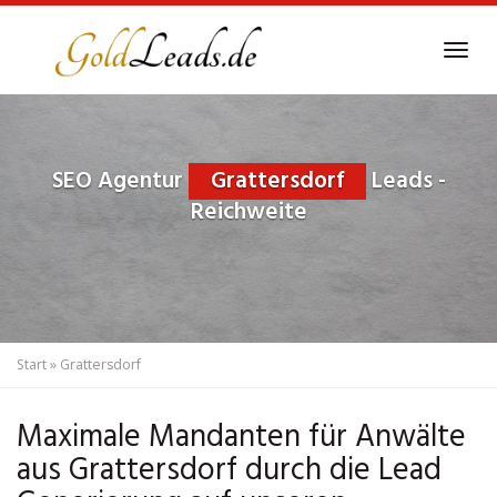
Skip
to
Tog
main
navi
content
SEO Agentur
Grattersdorf
Leads -
Reichweite
Start
»
Grattersdorf
Maximale Mandanten für Anwälte
aus Grattersdorf durch die Lead