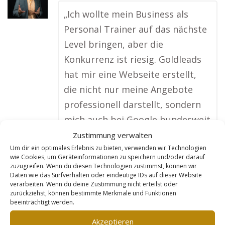
„Ich wollte mein Business als
Personal Trainer auf das nächste
Level bringen, aber die
Konkurrenz ist riesig. Goldleads
hat mir eine Webseite erstellt,
die nicht nur meine Angebote
professionell darstellt, sondern
mich auch bei Google bundesweit
sowie für die Schweiz und
Zustimmung verwalten
Um dir ein optimales Erlebnis zu bieten, verwenden wir Technologien
Österreich nach vorne gebracht
wie Cookies, um Geräteinformationen zu speichern und/oder darauf
hat. Jetzt werde ich von
zuzugreifen. Wenn du diesen Technologien zustimmst, können wir
Daten wie das Surfverhalten oder eindeutige IDs auf dieser Website
Fitnessbegeisterten in meiner
verarbeiten. Wenn du deine Zustimmung nicht erteilst oder
zurückziehst, können bestimmte Merkmale und Funktionen
Region und darüber hinaus
beeinträchtigt werden.
schnell gefunden, und meine
Akzeptieren