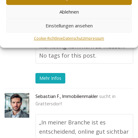
Kundenanzahl hat sich innerhalb
von 2 Monaten mehr als
Ablehnen
verdoppelt. Endlich kann ich mich
Einstellungen ansehen
voll auf meine Arbeit
konzentrieren, ohne mich um
Cookie-Richtlinie
Datenschutz
Impressum
Marketing kümmern zu müssen.“
No tags for this post.
Mehr Infos
Sebastian F., Immobilienmakler
sucht in
Grattersdorf
„In meiner Branche ist es
entscheidend, online gut sichtbar