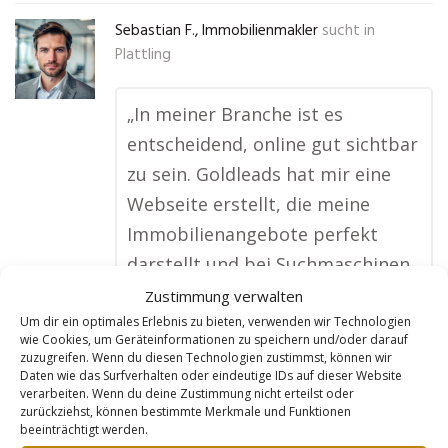
Sebastian F., Immobilienmakler
sucht in
Plattling
„In meiner Branche ist es
entscheidend, online gut sichtbar
zu sein. Goldleads hat mir eine
Webseite erstellt, die meine
Immobilienangebote perfekt
darstellt und bei Suchmaschinen
super gefunden wird. Ich
Zustimmung verwalten
bekomme jetzt regelmäßig
Um dir ein optimales Erlebnis zu bieten, verwenden wir Technologien
wie Cookies, um Geräteinformationen zu speichern und/oder darauf
Anfragen von Interessenten, die
zuzugreifen. Wenn du diesen Technologien zustimmst, können wir
Daten wie das Surfverhalten oder eindeutige IDs auf dieser Website
genau nach den Immobilien
verarbeiten. Wenn du deine Zustimmung nicht erteilst oder
suchen, die ich im Angebot habe.
zurückziehst, können bestimmte Merkmale und Funktionen
beeinträchtigt werden.
Mein Umsatz ist dadurch deutlich