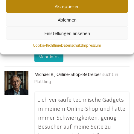
Akzeptieren
gestiegen, und ich bin froh, dass
ich mich für dieses Mietmodell
Ablehnen
entschieden habe.“
Einstellungen ansehen
No tags for this post.
Cookie-Richtlinie
Datenschutz
Impressum
Mehr Infos
Michael B., Online-Shop-Betreiber
sucht in
Plattling
„Ich verkaufe technische Gadgets
in meinem Online-Shop und hatte
immer Schwierigkeiten, genug
Besucher auf meine Seite zu