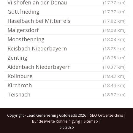
Vilshofen an der Donau
(17.77 km)
Gottfrieding
(17.77 km)
Haselbach bei Mitterfels
(17.82 km)
Malgersdorf
(18.08 km)
Moosthenning
(18.08 km)
Reisbach Niederbayern
(18.23 km)
Zenting
(18.25 km)
Aidenbach Niederbayern
(18.37 km)
Kollnburg
(18.43 km)
Kirchroth
(18.44 km)
Teisnach
(18.57 km)
Copyright - Lead Generierung Goldleads 2026 |
SEO Ortverzeichnis
|
Bundesweite Rohrreinigung
|
Sitemap
|
8.8.2026