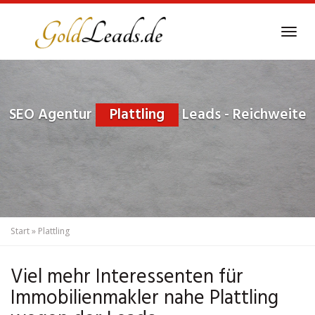
Skip
to
Tog
main
navi
content
SEO Agentur
Plattling
Leads - Reichweite
Start
»
Plattling
Viel mehr Interessenten für
Immobilienmakler nahe Plattling