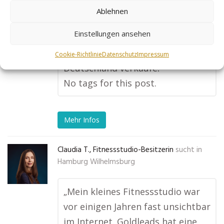
optimiert wird. Mein
Ablehnen
Terminkalender ist jetzt immer
Einstellungen ansehen
voll und ich habe bereits online
Kurse erstellt, die ich in ganz
Cookie-Richtlinie
Datenschutz
Impressum
Deutschland verkaufe!“
No tags for this post.
Mehr Infos
Claudia T., Fitnessstudio-Besitzerin
sucht in
Hamburg Wilhelmsburg
„Mein kleines Fitnessstudio war
vor einigen Jahren fast unsichtbar
im Internet. Goldleads hat eine