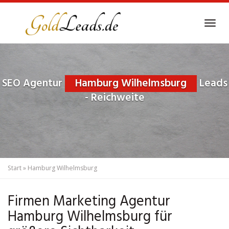
Skip
to
Tog
main
navi
content
SEO Agentur
Hamburg Wilhelmsburg
Leads
- Reichweite
Start
»
Hamburg Wilhelmsburg
Firmen Marketing Agentur
Hamburg Wilhelmsburg für