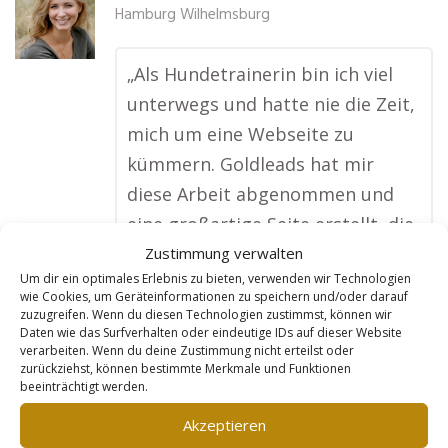
Hamburg Wilhelmsburg
„Als Hundetrainerin bin ich viel
unterwegs und hatte nie die Zeit,
mich um eine Webseite zu
kümmern. Goldleads hat mir
diese Arbeit abgenommen und
eine großartige Seite erstellt, die
alle meine Kurse und Leistungen
Zustimmung verwalten
Um dir ein optimales Erlebnis zu bieten, verwenden wir Technologien
zeigt. Jetzt finden mich
wie Cookies, um Geräteinformationen zu speichern und/oder darauf
Hundebesitzer aus meiner Region
zuzugreifen. Wenn du diesen Technologien zustimmst, können wir
Daten wie das Surfverhalten oder eindeutige IDs auf dieser Website
ganz einfach online, und ich
verarbeiten. Wenn du deine Zustimmung nicht erteilst oder
zurückziehst, können bestimmte Merkmale und Funktionen
bekomme viel mehr Buchungen
beeinträchtigt werden.
als früher. Besonders toll finde
Akzeptieren
ich, dass die Seite ständig