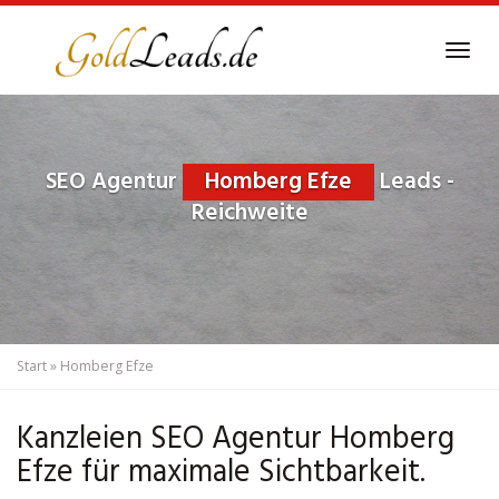
Skip
to
Tog
main
navi
content
SEO Agentur
Homberg Efze
Leads -
Reichweite
Start
»
Homberg Efze
Kanzleien SEO Agentur Homberg
Efze für maximale Sichtbarkeit.