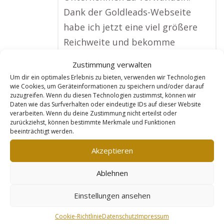
Dank der Goldleads-Webseite
habe ich jetzt eine viel größere
Reichweite und bekomme
regelmäßig Anfragen von
Zustimmung verwalten
Menschen, die meine
Um dir ein optimales Erlebnis zu bieten, verwenden wir Technologien
Unterstützung brauchen. Die
wie Cookies, um Geräteinformationen zu speichern und/oder darauf
zuzugreifen. Wenn du diesen Technologien zustimmst, können wir
Webseite ist nicht nur optisch
Daten wie das Surfverhalten oder eindeutige IDs auf dieser Website
verarbeiten. Wenn du deine Zustimmung nicht erteilst oder
ansprechend, sondern sorgt auch
zurückziehst, können bestimmte Merkmale und Funktionen
dafür, dass ich bei Suchanfragen
beeinträchtigt werden.
ganz vorne angezeigt werde. Mein
Akzeptieren
Kundenstamm hat sich in
Ablehnen
wenigen Monaten enorm
vergrößert, und ich kann
Einstellungen ansehen
Goldleads nur weiterempfehlen!“
Cookie-Richtlinie
Datenschutz
Impressum
No tags for this post.