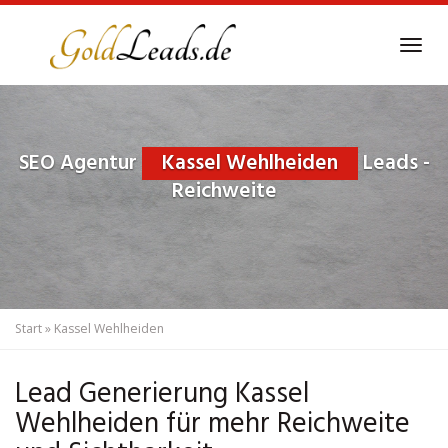
Skip
to
Tog
main
navi
content
SEO Agentur
Kassel Wehlheiden
Leads -
Reichweite
Start
»
Kassel Wehlheiden
Lead Generierung Kassel
Wehlheiden für mehr Reichweite