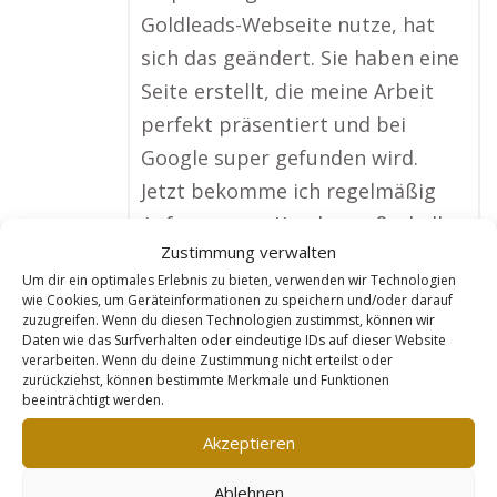
Goldleads-Webseite nutze, hat
sich das geändert. Sie haben eine
Seite erstellt, die meine Arbeit
perfekt präsentiert und bei
Google super gefunden wird.
Jetzt bekomme ich regelmäßig
Anfragen von Kunden außerhalb
Zustimmung verwalten
meiner Region, die Maßmöbel
Um dir ein optimales Erlebnis zu bieten, verwenden wir Technologien
oder Spezialanfertigungen
wie Cookies, um Geräteinformationen zu speichern und/oder darauf
zuzugreifen. Wenn du diesen Technologien zustimmst, können wir
suchen. Meine Auftragslage war
Daten wie das Surfverhalten oder eindeutige IDs auf dieser Website
noch nie so gut wie jetzt!“
verarbeiten. Wenn du deine Zustimmung nicht erteilst oder
zurückziehst, können bestimmte Merkmale und Funktionen
No tags for this post.
beeinträchtigt werden.
Akzeptieren
Mehr Infos
Ablehnen