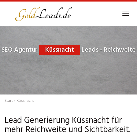
Skip
to
Tog
main
navi
content
SEO Agentur
Küssnacht
Leads - Reichweite
Start
»
Küssnacht
Lead Generierung Küssnacht für
mehr Reichweite und Sichtbarkeit.