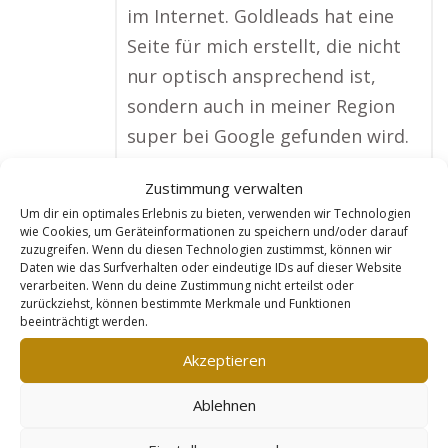
im Internet. Goldleads hat eine
Seite für mich erstellt, die nicht
nur optisch ansprechend ist,
sondern auch in meiner Region
super bei Google gefunden wird.
Besonders klasse finde ich, dass
Zustimmung verwalten
sie regelmäßig neue Inhalte wie
Um dir ein optimales Erlebnis zu bieten, verwenden wir Technologien
Blogbeiträge oder Angebote
wie Cookies, um Geräteinformationen zu speichern und/oder darauf
zuzugreifen. Wenn du diesen Technologien zustimmst, können wir
einfügen, um meine Zielgruppe
Daten wie das Surfverhalten oder eindeutige IDs auf dieser Website
zu erreichen. Seitdem ich die
verarbeiten. Wenn du deine Zustimmung nicht erteilst oder
zurückziehst, können bestimmte Merkmale und Funktionen
Webseite nutze, melden sich viel
beeinträchtigt werden.
mehr Leute zu meinen Kursen an.
Akzeptieren
Meine Mitgliederzahl ist in einem
Jahr um 30 % gestiegen.
Ablehnen
Goldleads hat wirklich einen