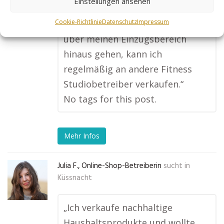
Einstellungen ansehen
großen Unterschied für mein
Cookie-Richtlinie
Datenschutz
Impressum
Studio gemacht. Anfragen, die
über meinen Einzugsbereich
hinaus gehen, kann ich
regelmäßig an andere Fitness
Studiobetreiber verkaufen.“
No tags for this post.
Mehr Infos
Julia F., Online-Shop-Betreiberin
sucht in
Küssnacht
„Ich verkaufe nachhaltige
Haushaltsprodukte und wollte