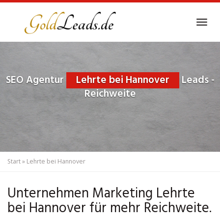
Skip
to
Tog
main
navi
content
SEO Agentur
Lehrte bei Hannover
Leads -
Reichweite
Start
»
Lehrte bei Hannover
Unternehmen Marketing Lehrte
bei Hannover für mehr Reichweite.