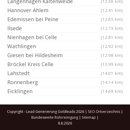
Langenhagen Kaltenweide
(12.36 km)
Hannover Ahlem
(12.41 km)
Edemissen bei Peine
(12.65 km)
Ilsede
(12.73 km)
Nienhagen bei Celle
(12.81 km)
Wathlingen
(12.92 km)
Giesen bei Hildesheim
(12.98 km)
Bröckel Kreis Celle
(13.99 km)
Lahstedt
(14.01 km)
Ronnenberg
(14.14 km)
Eicklingen
(14.69 km)
Copyright - Lead Generierung Goldleads 2026 |
SEO Ortverzeichnis
|
Bundesweite Rohrreinigung
|
Sitemap
|
8.8.2026