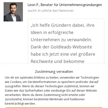
Leon P., Berater für Unternehmensgründungen
sucht in
Lehrte bei Hannover
„Ich helfe Gründern dabei, ihre
Ideen in erfolgreiche
Unternehmen zu verwandeln.
Dank der Goldleads-Webseite
habe ich jetzt eine viel größere
Reichweite und bekomme
regelmäßig Anfragen von
Zustimmung verwalten
Menschen, die meine
Um dir ein optimales Erlebnis zu bieten, verwenden wir Technologien
wie Cookies, um Geräteinformationen zu speichern und/oder darauf
Unterstützung brauchen. Die
zuzugreifen. Wenn du diesen Technologien zustimmst, können wir
Webseite ist nicht nur optisch
Daten wie das Surfverhalten oder eindeutige IDs auf dieser Website
verarbeiten. Wenn du deine Zustimmung nicht erteilst oder
ansprechend, sondern sorgt auch
zurückziehst, können bestimmte Merkmale und Funktionen
beeinträchtigt werden.
dafür, dass ich bei Suchanfragen