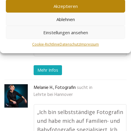
ganz vorne angezeigt werde. Mein
Akzeptieren
Kundenstamm hat sich in
Ablehnen
wenigen Monaten enorm
vergrößert, und ich kann
Einstellungen ansehen
Goldleads nur weiterempfehlen!“
Cookie-Richtlinie
Datenschutz
Impressum
No tags for this post.
Mehr Infos
Melanie H., Fotografin
sucht in
Lehrte bei Hannover
„Ich bin selbstständige Fotografin
und habe mich auf Familien- und
Babyfotografie spezialisiert. Ich