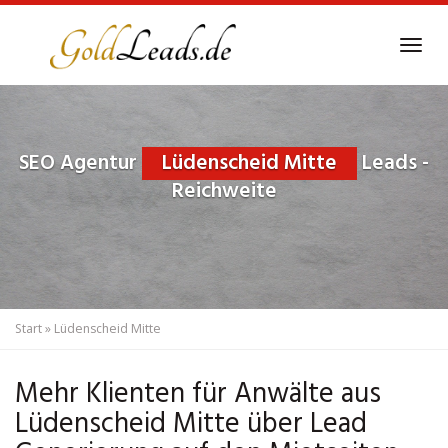
Skip
to
Tog
main
navi
content
SEO Agentur
Lüdenscheid Mitte
Leads -
Reichweite
Start
»
Lüdenscheid Mitte
Mehr Klienten für Anwälte aus
Lüdenscheid Mitte über Lead