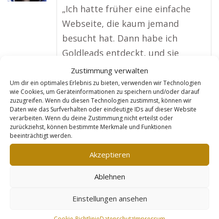
„Ich hatte früher eine einfache
Webseite, die kaum jemand
besucht hat. Dann habe ich
Goldleads entdeckt, und sie
haben für mich eine Seite
Zustimmung verwalten
gemacht, die richtig professionell
Um dir ein optimales Erlebnis zu bieten, verwenden wir Technologien
wie Cookies, um Geräteinformationen zu speichern und/oder darauf
aussieht. Jetzt werde ich online
zuzugreifen. Wenn du diesen Technologien zustimmst, können wir
Daten wie das Surfverhalten oder eindeutige IDs auf dieser Website
gefunden, wenn jemand nach
verarbeiten. Wenn du deine Zustimmung nicht erteilst oder
Kosmetik- oder Wellness-
zurückziehst, können bestimmte Merkmale und Funktionen
beeinträchtigt werden.
Angeboten in meiner Stadt sucht.
Meine Kundenanzahl hat sich
Akzeptieren
dadurch verdoppelt, und ich bin
Ablehnen
jeden Monat ausgebucht.
Goldleads hat mein Geschäft auf
Einstellungen ansehen
ein neues Level gehoben! Meine
Cookie-Richtlinie
Datenschutz
Impressum