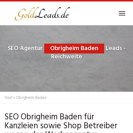
Skip
to
Tog
main
navi
content
SEO Agentur
Obrigheim Baden
Leads -
Reichweite
Start
»
Obrigheim Baden
SEO Obrigheim Baden für
Kanzleien sowie Shop Betreiber