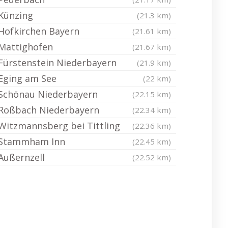
Künzing
(21.3 km)
Hofkirchen Bayern
(21.61 km)
Mattighofen
(21.67 km)
Fürstenstein Niederbayern
(21.9 km)
Eging am See
(22 km)
Schönau Niederbayern
(22.15 km)
Roßbach Niederbayern
(22.34 km)
Witzmannsberg bei Tittling
(22.36 km)
Stammham Inn
(22.45 km)
Außernzell
(22.52 km)