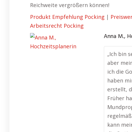
Reichweite vergrößern können!
Produkt Empfehlung Pocking
|
Preiswer
Arbeitsrecht Pocking
Anna M., H
„Ich bin s
aber mein
ich die G
haben mi
erstellt, 
Früher ha
Mundprop
regelmäßi
kann mein