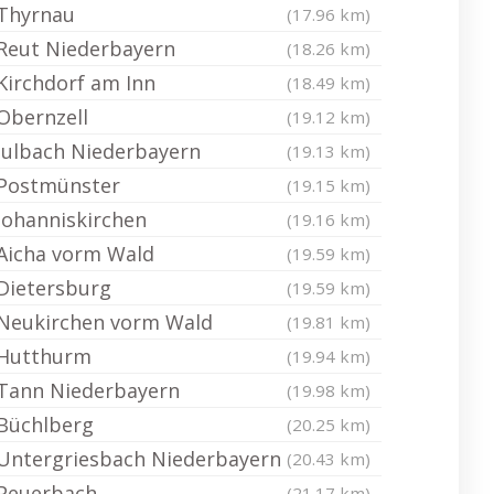
Thyrnau
(17.96 km)
Reut Niederbayern
(18.26 km)
Kirchdorf am Inn
(18.49 km)
Obernzell
(19.12 km)
Julbach Niederbayern
(19.13 km)
Postmünster
(19.15 km)
Johanniskirchen
(19.16 km)
Aicha vorm Wald
(19.59 km)
Dietersburg
(19.59 km)
Neukirchen vorm Wald
(19.81 km)
Hutthurm
(19.94 km)
Tann Niederbayern
(19.98 km)
Büchlberg
(20.25 km)
Untergriesbach Niederbayern
(20.43 km)
Peuerbach
(21.17 km)