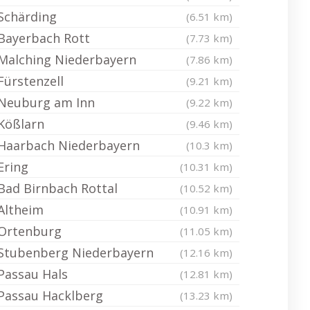
Schärding
(6.51 km)
Bayerbach Rott
(7.73 km)
Malching Niederbayern
(7.86 km)
Fürstenzell
(9.21 km)
Neuburg am Inn
(9.22 km)
Kößlarn
(9.46 km)
Haarbach Niederbayern
(10.3 km)
Ering
(10.31 km)
Bad Birnbach Rottal
(10.52 km)
Altheim
(10.91 km)
Ortenburg
(11.05 km)
Stubenberg Niederbayern
(12.16 km)
Passau Hals
(12.81 km)
Passau Hacklberg
(13.23 km)