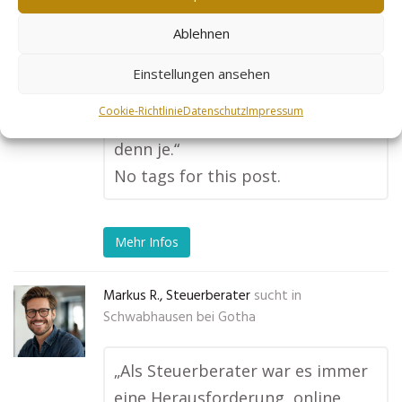
in meiner Stadt und darüber
Ablehnen
hinaus sucht. Ich bekomme jetzt
bedeutend mehr Anfragen und
Einstellungen ansehen
Leads von potenziellen Kunden,
Cookie-Richtlinie
Datenschutz
Impressum
und mein Geschäft läuft besser
denn je.“
No tags for this post.
Mehr Infos
Markus R., Steuerberater
sucht in
Schwabhausen bei Gotha
„Als Steuerberater war es immer
eine Herausforderung, online