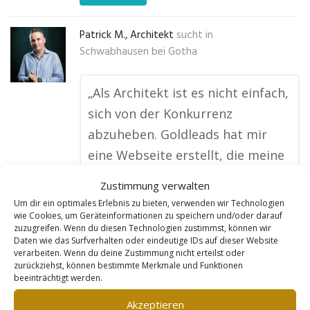
Patrick M., Architekt
sucht in
Schwabhausen bei Gotha
„Als Architekt ist es nicht einfach,
sich von der Konkurrenz
abzuheben. Goldleads hat mir
eine Webseite erstellt, die meine
Projekte modern und
Zustimmung verwalten
professionell präsentiert.
Um dir ein optimales Erlebnis zu bieten, verwenden wir Technologien
Besonders beeindruckt hat mich,
wie Cookies, um Geräteinformationen zu speichern und/oder darauf
zuzugreifen. Wenn du diesen Technologien zustimmst, können wir
dass sie dafür gesorgt haben,
Daten wie das Surfverhalten oder eindeutige IDs auf dieser Website
verarbeiten. Wenn du deine Zustimmung nicht erteilst oder
dass ich bei Google unter den
zurückziehst, können bestimmte Merkmale und Funktionen
ersten Ergebnissen lande, wenn
beeinträchtigt werden.
jemand nach einem Architekten
Akzeptieren