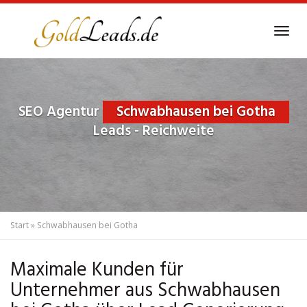
Skip
to
Tog
main
navi
content
SEO Agentur
Schwabhausen bei Gotha
Leads - Reichweite
Start
»
Schwabhausen bei Gotha
Maximale Kunden für
Unternehmer aus Schwabhausen