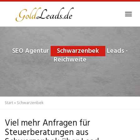
Skip
to
Tog
main
navi
content
SEO Agentur
Schwarzenbek
Leads -
Reichweite
Start
»
Schwarzenbek
Viel mehr Anfragen für
Steuerberatungen aus