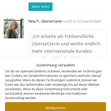
Mehr Infos
Nina P., Übersetzerin
sucht in
Schwarzenbek
„Ich arbeite als freiberufliche
Übersetzerin und wollte endlich
mehr internationale Kunden
erreichen. Mit der Webseite von
Zustimmung verwalten
Goldleads habe ich das geschafft.
Um dir ein optimales Erlebnis zu bieten, verwenden wir Technologien
Sie haben genau verstanden, wie
wie Cookies, um Geräteinformationen zu speichern und/oder darauf
man meine Dienstleistungen
zuzugreifen. Wenn du diesen Technologien zustimmst, können wir
Daten wie das Surfverhalten oder eindeutige IDs auf dieser Website
online präsentiert, und ich werde
verarbeiten. Wenn du deine Zustimmung nicht erteilst oder
zurückziehst, können bestimmte Merkmale und Funktionen
jetzt von Unternehmen gefunden,
beeinträchtigt werden.
die Übersetzungen in meiner
Akzeptieren
Sprache brauchen. Meine