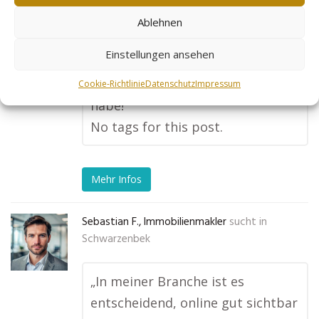
Einnahmen sind in wenigen
Ablehnen
Monaten um 240 % gestiegen,
Einstellungen ansehen
und ich bin so dankbar, dass ich
mich für Goldleads entschieden
Cookie-Richtlinie
Datenschutz
Impressum
habe!“
No tags for this post.
Mehr Infos
Sebastian F., Immobilienmakler
sucht in
Schwarzenbek
„In meiner Branche ist es
entscheidend, online gut sichtbar