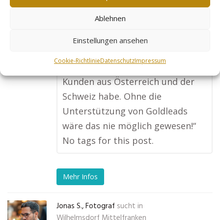
optimieren jedes Produkt für
Ablehnen
Suchmaschinen, und seitdem
haben sich meine Verkäufe
Einstellungen ansehen
deutlich gesteigert. Besonders
Cookie-Richtlinie
Datenschutz
Impressum
spannend ist, dass ich jetzt auch
Kunden aus Österreich und der
Schweiz habe. Ohne die
Unterstützung von Goldleads
wäre das nie möglich gewesen!“
No tags for this post.
Mehr Infos
Jonas S., Fotograf
sucht in
Wilhelmsdorf Mittelfranken