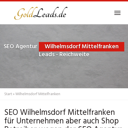
Skip
to
Tog
main
navi
content
SEO Agentur
Wilhelmsdorf Mittelfranken
Leads - Reichweite
Start
»
Wilhelmsdorf Mittelfranken
SEO Wilhelmsdorf Mittelfranken
für Unternehmen aber auch Shop