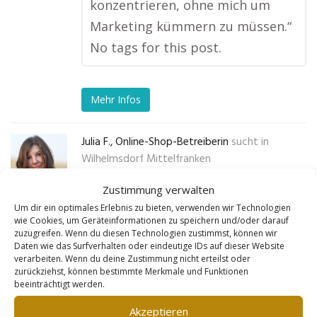
konzentrieren, ohne mich um
Marketing kümmern zu müssen.“
No tags for this post.
Mehr Infos
Julia F., Online-Shop-Betreiberin
sucht in
Wilhelmsdorf Mittelfranken
Zustimmung verwalten
„Ich verkaufe nachhaltige
Um dir ein optimales Erlebnis zu bieten, verwenden wir Technologien
Haushaltsprodukte und wollte
wie Cookies, um Geräteinformationen zu speichern und/oder darauf
zuzugreifen. Wenn du diesen Technologien zustimmst, können wir
immer mehr Kunden erreichen.
Daten wie das Surfverhalten oder eindeutige IDs auf dieser Website
verarbeiten. Wenn du deine Zustimmung nicht erteilst oder
Goldleads hat eine Webseite für
zurückziehst, können bestimmte Merkmale und Funktionen
mich erstellt, die perfekt auf
beeinträchtigt werden.
meinen Shop abgestimmt ist. Sie
Akzeptieren