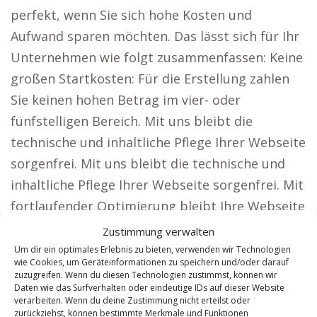
perfekt, wenn Sie sich hohe Kosten und
Aufwand sparen möchten. Das lässt sich für Ihr
Unternehmen wie folgt zusammenfassen: Keine
großen Startkosten: Für die Erstellung zahlen
Sie keinen hohen Betrag im vier- oder
fünfstelligen Bereich. Mit uns bleibt die
technische und inhaltliche Pflege Ihrer Webseite
sorgenfrei. Mit uns bleibt die technische und
inhaltliche Pflege Ihrer Webseite sorgenfrei. Mit
fortlaufender Optimierung bleibt Ihre Webseite
immer zeitgemäß und leistungsfähig.
Zustimmung verwalten
Monatlicher Festpreis: Keine versteckten
Um dir ein optimales Erlebnis zu bieten, verwenden wir Technologien
wie Cookies, um Geräteinformationen zu speichern und/oder darauf
Gebühren oder Zusatzkosten. Wie unsere
zuzugreifen. Wenn du diesen Technologien zustimmst, können wir
Daten wie das Surfverhalten oder eindeutige IDs auf dieser Website
Kunden von unserer Lösung profitieren. Unsere
verarbeiten. Wenn du deine Zustimmung nicht erteilst oder
Webseiten sind ideal für Unternehmen, die
zurückziehst, können bestimmte Merkmale und Funktionen