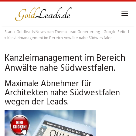
Skip
to
Tog
main
navi
content
Start
»
Goldleads News zum Thema Lead Generierung – Google Seite 1!
»
Kanzleimanagement im Bereich Anwälte nahe Südwestfalen.
Kanzleimanagement im Bereich
Anwälte nahe Südwestfalen.
Maximale Abnehmer für
Architekten nahe Südwestfalen
wegen der Leads.