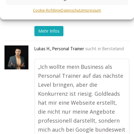
begeistert von den Ergebnissen!“
No tags for this post.
Cookie-Richtlinie
Datenschutz
Impressum
Mehr Infos
Lukas H., Personal Trainer
sucht in
Bersteland
„Ich wollte mein Business als
Personal Trainer auf das nächste
Level bringen, aber die
Konkurrenz ist riesig. Goldleads
hat mir eine Webseite erstellt,
die nicht nur meine Angebote
professionell darstellt, sondern
mich auch bei Google bundesweit