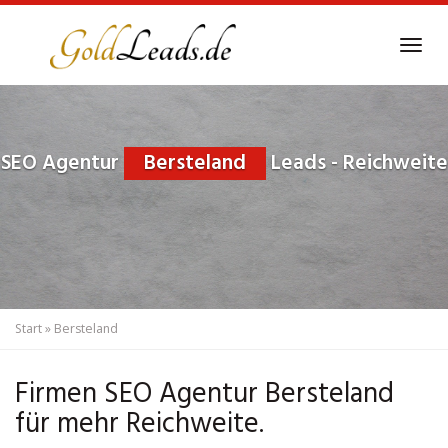
Skip
to
Tog
main
navi
content
SEO Agentur
Bersteland
Leads - Reichweite
Start
»
Bersteland
Firmen SEO Agentur Bersteland
für mehr Reichweite.