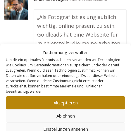
„Als Fotograf ist es unglaublich
wichtig, online präsent zu sein.
Goldleads hat eine Webseite für
mich erstellt, die meine Arbeiten
perfekt in Szene setzt. Das Beste
Zustimmung verwalten
Um dir ein optimales Erlebnis zu bieten, verwenden wir Technologien
ist, dass die Seite so optimiert
wie Cookies, um Geräteinformationen zu speichern und/oder darauf
ist, dass sie bei Google top rankt.
zuzugreifen. Wenn du diesen Technologien zustimmst, können wir
Daten wie das Surfverhalten oder eindeutige IDs auf dieser Website
Ich bekomme jetzt deutlich mehr
verarbeiten. Wenn du deine Zustimmung nicht erteilst oder
zurückziehst, können bestimmte Merkmale und Funktionen
Anfragen, besonders für
beeinträchtigt werden.
Hochzeiten und
Akzeptieren
Porträtfotografie. Mein
Terminkalender ist so gut wie
Ablehnen
voll, und ich bin absolut
Einstellungen ansehen