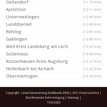
Geltendorf
(11.75 km)
Aystetten
(12.11 km)
Untermeitingen
(12.49 km)
Landsberied
(12.49 km)
Rehling
(12.87 km)
Gablingen
(12.88 km)
Weil Kreis Landsberg am Lech
(13.03 km)
Sulzemoos
(13.08 km)
Kutzenhausen Kreis Augsburg
(13.22 km)
Hollenbach bei Aichach
(13.23 km)
Obermeitingen
(13.36 km)
Copyright - Lead Generierung Goldleads 2026 |
SEO Ortverzeichnis
|
Bundesweite Rohrreinigung
|
Sitemap
|
10.8.2026