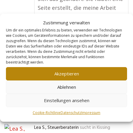
Seite erstellt, die meine Arbeit
perfekt präsentiert und bei
Zustimmung verwalten
Google super gefunden wird.
Um dir ein optimales Erlebnis zu bieten, verwenden wir Technologien
Jetzt bekomme ich regelmäßig
wie Cookies, um Geräteinformationen zu speichern und/oder darauf
zuzugreifen. Wenn du diesen Technologien zustimmst, können wir
Anfragen von Kunden außerhalb
Daten wie das Surfverhalten oder eindeutige IDs auf dieser Website
meiner Region, die Maßmöbel
verarbeiten. Wenn du deine Zustimmung nicht erteilst oder
zurückziehst, können bestimmte Merkmale und Funktionen
oder Spezialanfertigungen
beeinträchtigt werden.
suchen. Meine Auftragslage war
Akzeptieren
noch nie so gut wie jetzt!“
Ablehnen
No tags for this post.
Einstellungen ansehen
Mehr Infos
Cookie-Richtlinie
Datenschutz
Impressum
Lea S., Steuerberaterin
sucht in
Kissing