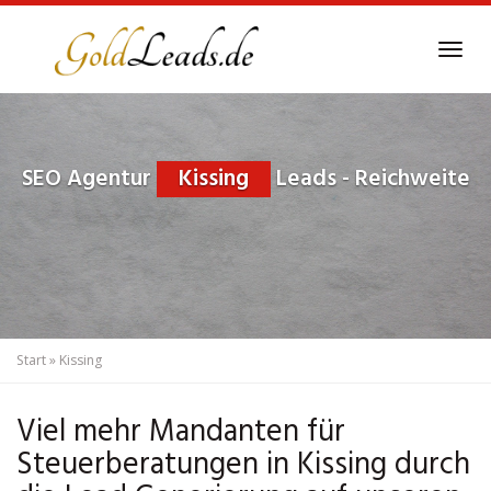
Skip
to
Tog
main
navi
content
SEO Agentur
Kissing
Leads - Reichweite
Start
»
Kissing
Viel mehr Mandanten für
Steuerberatungen in Kissing durch