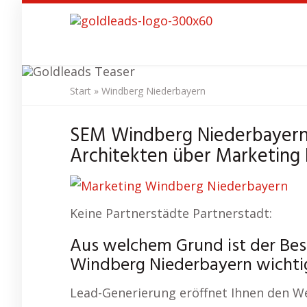
Skip
to
main
content
Start
»
Windberg Niederbayern
SEO Agentur
Wind
SEM Windberg Niederbayern
Architekten über Marketing 
Keine Partnerstädte Partnerstadt:
Aus welchem Grund ist der Bes
Windberg Niederbayern wichti
Lead-Generierung eröffnet Ihnen den We