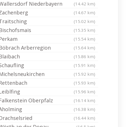
Wallersdorf Niederbayern
(14.42 km)
Zachenberg
(14.67 km)
Traitsching
(15.02 km)
Bischofsmais
(15.35 km)
Perkam
(15.54 km)
Böbrach Arberregion
(15.64 km)
Blaibach
(15.86 km)
Schaufling
(15.91 km)
Michelsneukirchen
(15.92 km)
Rettenbach
(15.93 km)
Leiblfing
(15.96 km)
Falkenstein Oberpfalz
(16.14 km)
Aholming
(16.38 km)
Drachselsried
(16.44 km)
Wörth an der Donau
(16.5 km)