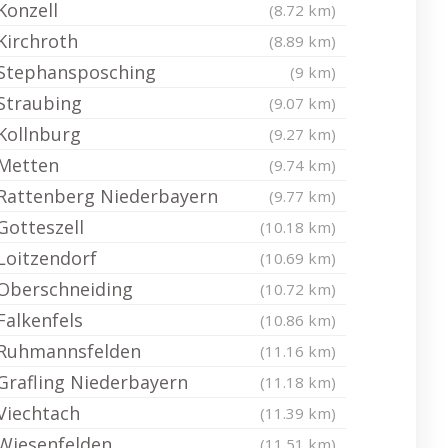
Konzell
(8.72 km)
Kirchroth
(8.89 km)
Stephansposching
(9 km)
Straubing
(9.07 km)
Kollnburg
(9.27 km)
Metten
(9.74 km)
Rattenberg Niederbayern
(9.77 km)
Gotteszell
(10.18 km)
Loitzendorf
(10.69 km)
Oberschneiding
(10.72 km)
Falkenfels
(10.86 km)
Ruhmannsfelden
(11.16 km)
Grafling Niederbayern
(11.18 km)
Viechtach
(11.39 km)
Wiesenfelden
(11.51 km)