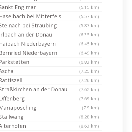
Sankt Englmar
(5.15 km)
Haselbach bei Mitterfels
(5.57 km)
Steinach bei Straubing
(5.87 km)
Irlbach an der Donau
(6.35 km)
Haibach Niederbayern
(6.45 km)
Bernried Niederbayern
(6.49 km)
Parkstetten
(6.83 km)
Ascha
(7.25 km)
Rattiszell
(7.26 km)
Straßkirchen an der Donau
(7.62 km)
Offenberg
(7.69 km)
Mariaposching
(7.9 km)
Stallwang
(8.28 km)
Aiterhofen
(8.63 km)