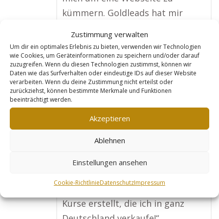
kümmern. Goldleads hat mir
diese Arbeit abgenommen und
Zustimmung verwalten
eine großartige Seite erstellt, die
Um dir ein optimales Erlebnis zu bieten, verwenden wir Technologien
alle meine Kurse und Leistungen
wie Cookies, um Geräteinformationen zu speichern und/oder darauf
zuzugreifen. Wenn du diesen Technologien zustimmst, können wir
zeigt. Jetzt finden mich
Daten wie das Surfverhalten oder eindeutige IDs auf dieser Website
verarbeiten. Wenn du deine Zustimmung nicht erteilst oder
Hundebesitzer aus meiner Region
zurückziehst, können bestimmte Merkmale und Funktionen
ganz einfach online, und ich
beeinträchtigt werden.
bekomme viel mehr Buchungen
Akzeptieren
als früher. Besonders toll finde
Ablehnen
ich, dass die Seite ständig
optimiert wird. Mein
Einstellungen ansehen
Terminkalender ist jetzt immer
Cookie-Richtlinie
Datenschutz
Impressum
voll und ich habe bereits online
Kurse erstellt, die ich in ganz
Deutschland verkaufe!“