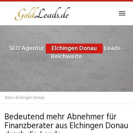
Skip
to
Tog
main
navi
content
SEO Agentur
Elchingen Donau
Leads -
Reichweite
Start
»
Elchingen Donau
Bedeutend mehr Abnehmer für
Finanzberater aus Elchingen Donau