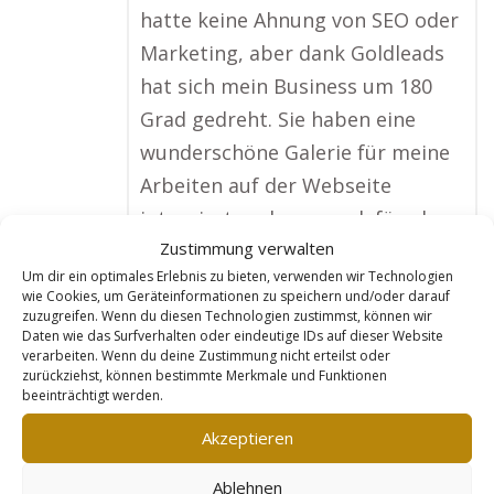
hatte keine Ahnung von SEO oder
Marketing, aber dank Goldleads
hat sich mein Business um 180
Grad gedreht. Sie haben eine
wunderschöne Galerie für meine
Arbeiten auf der Webseite
integriert und sorgen dafür, dass
Zustimmung verwalten
ich bei Suchanfragen wie
Um dir ein optimales Erlebnis zu bieten, verwenden wir Technologien
‚Babyfotograf in meiner Stadt‘
wie Cookies, um Geräteinformationen zu speichern und/oder darauf
super sichtbar bin. Die Anfragen
zuzugreifen. Wenn du diesen Technologien zustimmst, können wir
Daten wie das Surfverhalten oder eindeutige IDs auf dieser Website
kommen jetzt fast von allein, und
verarbeiten. Wenn du deine Zustimmung nicht erteilst oder
zurückziehst, können bestimmte Merkmale und Funktionen
ich bin regelmäßig ausgebucht.
beeinträchtigt werden.
Goldleads hat mich nicht nur
Akzeptieren
sichtbar gemacht, sondern auch
meine Einnahmen verdreifacht!“
Ablehnen