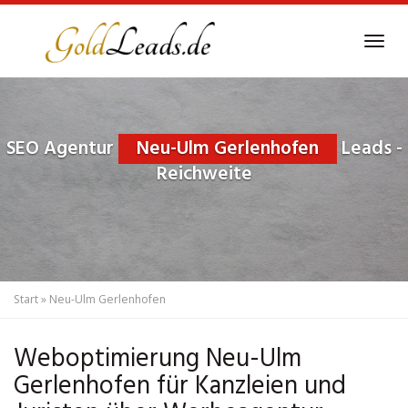
Skip
to
Tog
main
navi
content
SEO Agentur
Neu-Ulm Gerlenhofen
Leads -
Reichweite
Start
»
Neu-Ulm Gerlenhofen
Weboptimierung Neu-Ulm
Gerlenhofen für Kanzleien und