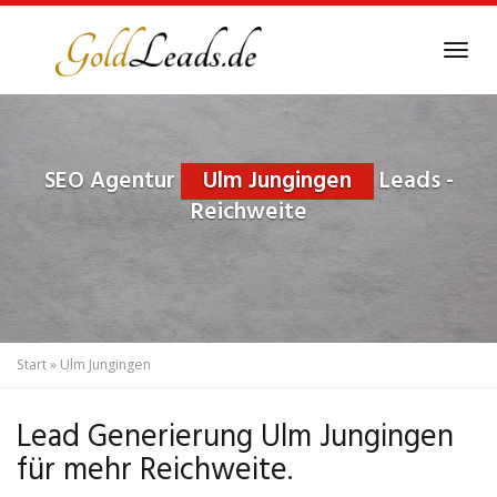
Skip
to
Tog
main
navi
content
SEO Agentur
Ulm Jungingen
Leads -
Reichweite
Start
»
Ulm Jungingen
Lead Generierung Ulm Jungingen
für mehr Reichweite.