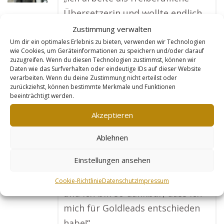
Übersetzerin und wollte endlich
mehr internationale Kunden
Zustimmung verwalten
erreichen. Mit der Webseite von
Um dir ein optimales Erlebnis zu bieten, verwenden wir Technologien
wie Cookies, um Geräteinformationen zu speichern und/oder darauf
Goldleads habe ich das geschafft.
zuzugreifen. Wenn du diesen Technologien zustimmst, können wir
Daten wie das Surfverhalten oder eindeutige IDs auf dieser Website
Sie haben genau verstanden, wie
verarbeiten. Wenn du deine Zustimmung nicht erteilst oder
man meine Dienstleistungen
zurückziehst, können bestimmte Merkmale und Funktionen
beeinträchtigt werden.
online präsentiert, und ich werde
Akzeptieren
jetzt von Unternehmen gefunden,
die Übersetzungen in meiner
Ablehnen
Sprache brauchen. Meine
Einstellungen ansehen
Einnahmen sind in wenigen
Monaten um 240 % gestiegen,
Cookie-Richtlinie
Datenschutz
Impressum
und ich bin so dankbar, dass ich
mich für Goldleads entschieden
habe!“