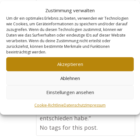
zu sein. Goldleads hat mir eine
Zustimmung verwalten
Webseite erstellt, die meine
Um dir ein optimales Erlebnis zu bieten, verwenden wir Technologien
Immobilienangebote perfekt
wie Cookies, um Geräteinformationen zu speichern und/oder darauf
zuzugreifen. Wenn du diesen Technologien zustimmst, können wir
darstellt und bei Suchmaschinen
Daten wie das Surfverhalten oder eindeutige IDs auf dieser Website
verarbeiten. Wenn du deine Zustimmung nicht erteilst oder
super gefunden wird. Ich
zurückziehst, können bestimmte Merkmale und Funktionen
bekomme jetzt regelmäßig
beeinträchtigt werden.
Anfragen von Interessenten, die
Akzeptieren
genau nach den Immobilien
Ablehnen
suchen, die ich im Angebot habe.
Mein Umsatz ist dadurch deutlich
Einstellungen ansehen
gestiegen, und ich bin froh, dass
Cookie-Richtlinie
Datenschutz
Impressum
ich mich für dieses Mietmodell
entschieden habe.“
No tags for this post.