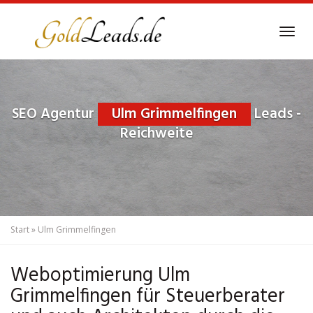
Skip
to
Tog
main
navi
content
SEO Agentur
Ulm Grimmelfingen
Leads -
Reichweite
Start
»
Ulm Grimmelfingen
Weboptimierung Ulm
Grimmelfingen für Steuerberater