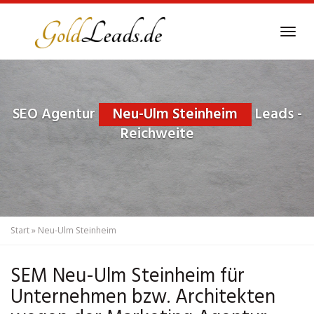
Skip
to
Tog
main
navi
content
SEO Agentur
Neu-Ulm Steinheim
Leads -
Reichweite
Start
»
Neu-Ulm Steinheim
SEM Neu-Ulm Steinheim für
Unternehmen bzw. Architekten