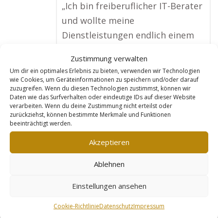
„Ich bin freiberuflicher IT-Berater
und wollte meine
Dienstleistungen endlich einem
breiteren Publikum zugänglich
Zustimmung verwalten
machen. Goldleads hat mir dabei
Um dir ein optimales Erlebnis zu bieten, verwenden wir Technologien
geholfen, eine professionelle
wie Cookies, um Geräteinformationen zu speichern und/oder darauf
zuzugreifen. Wenn du diesen Technologien zustimmst, können wir
Webseite zu erstellen, die meine
Daten wie das Surfverhalten oder eindeutige IDs auf dieser Website
verarbeiten. Wenn du deine Zustimmung nicht erteilst oder
Angebote klar und verständlich
zurückziehst, können bestimmte Merkmale und Funktionen
darstellt. Seitdem ich die Seite
beeinträchtigt werden.
nutze, bekomme ich regelmäßig
Akzeptieren
neue Anfragen, besonders von
Ablehnen
kleinen und mittelständischen
Unternehmen. Meine Einnahmen
Einstellungen ansehen
haben sich in kurzer Zeit ver – x –
Cookie-Richtlinie
Datenschutz
Impressum
facht, und ich bin wirklich